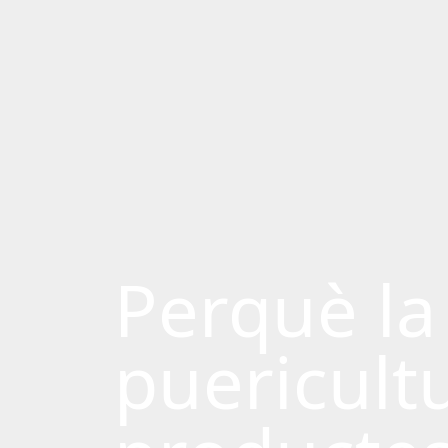
Perquè la
puericult