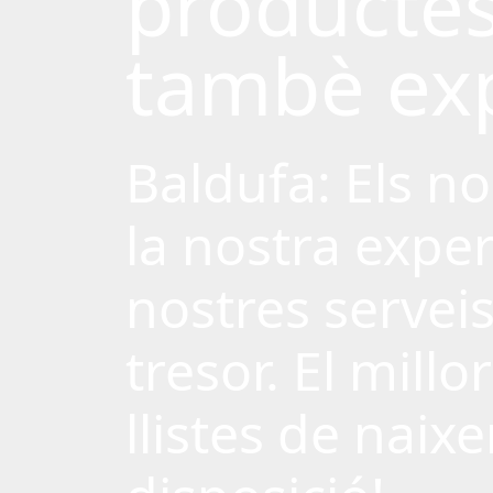
productes
tambè exp
Baldufa: Els n
la nostra exper
nostres serveis
tresor. El mill
llistes de naix