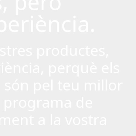
, però
eriència.
ostres productes,
iència, perquè els
 són pel teu millor
or programa de
ement a la vostra