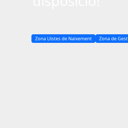
disposició!
Zona Llistes de Naixement
Zona de Gest